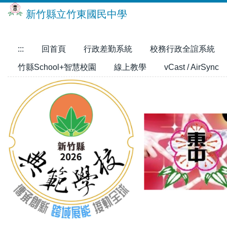
跳
新竹縣立竹東國民中學
到
主
要
:::
回首頁
行政差勤系統
校務行政全誼系統
內
竹縣School+智慧校園
線上教學
vCast / AirSync
容
區