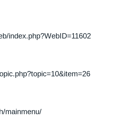
_web/index.php?WebID=11602
_topic.php?topic=10&item=26
rth/mainmenu/