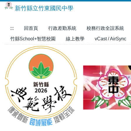
跳
新竹縣立竹東國民中學
到
主
要
:::
回首頁
行政差勤系統
校務行政全誼系統
內
竹縣School+智慧校園
線上教學
vCast / AirSync
容
區