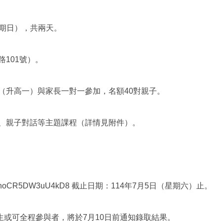
（星期日），共兩天。
路101號）。
生（升高一）與家長一對一參加，名額40對親子。
貼、親子對話等主題課程（詳情見附件）。
HqKhoCR5DW3uU4kD8 截止日期：114年7月5日（星期六）止。
生或可全程參與者，將於7月10日前通知錄取結果。