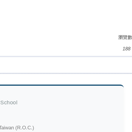
瀏覽數
188
 School
Taiwan (R.O.C.)