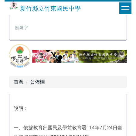
跳
新竹縣立竹東國民中學
到
主
要
內
容
區
首頁
公佈欄
說明：
一、依據教育部國民及學前教育署114年7月24日臺